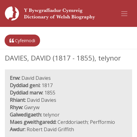
Cyfeirnodi
DAVIES, DAVID (1817 - 1855), telynor
Enw:
David Davies
Dyddiad geni:
1817
Dyddiad marw:
1855
Rhiant:
David Davies
Rhyw:
Gwryw
Galwedigaeth:
telynor
Maes gweithgaredd:
Cerddoriaeth; Perfformio
Awdur:
Robert David Griffith