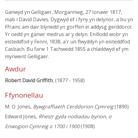
Ganwyd yn Gelligaer, Morgannwg, 27 Ionawr 1817,
mab i David Davies. Dygwyd ef i fyny yn delynor, a bu yn
Ffrainc am dair blynedd yn gorffen ei addysg gerddorol.
Yr oedd yn ganwr medrus ar y delyn. Enillodd wobr yn
eisteddfod y Fenni, 1838, a'r un flwyddyn yn eisteddfod
Casbach. Bu farw 1 Tachwedd 1855 a chladdwyd ef ym
mynwent Gelligaer.
Awdur
Robert David Griffith
, (1877 - 1958)
Ffynonellau
M. O. Jones,
Bywgraffiaeth Cerddorion Cymreig
(1890)
Edward Jones,
Rhestr gyda nodiadau byrion, o
Enwogion Cymreig o 1700 i 1900
(1908)