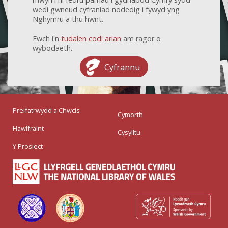
wedi gwneud cyfraniad nodedig i fywyd yng
Nghymru a thu hwnt.
Ewch i'n
tudalen codi arian
am ragor o
wybodaeth.
Cyfrannu
Preifatrwydd a Chwcis
Cymorth
Hawlfraint
Cysylltu
Y Prosiect