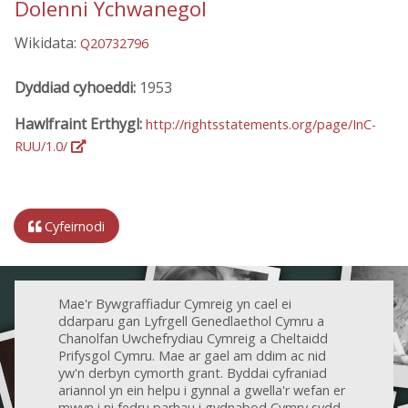
Dolenni Ychwanegol
Wikidata:
Q20732796
Dyddiad cyhoeddi:
1953
Hawlfraint Erthygl:
http://rightsstatements.org/page/InC-
RUU/1.0/
Cyfeirnodi
Mae'r Bywgraffiadur Cymreig yn cael ei
ddarparu gan Lyfrgell Genedlaethol Cymru a
Chanolfan Uwchefrydiau Cymreig a Cheltaidd
Prifysgol Cymru. Mae ar gael am ddim ac nid
yw'n derbyn cymorth grant. Byddai cyfraniad
ariannol yn ein helpu i gynnal a gwella'r wefan er
mwyn i ni fedru parhau i gydnabod Cymry sydd