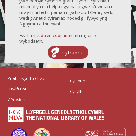
yw'n derbyn cymorth grant. Byddai cyfraniad
ariannol yn ein helpu i gynnal a gwella'r wefan er
mwyn i ni fedru parhau i gydnabod Cymry sydd
wedi gwneud cyfraniad nodedig i fywyd yng
Nghymru a thu hwnt.
Ewch i'n
tudalen codi arian
am ragor o
wybodaeth.
Cyfrannu
Preifatrwydd a Chwcis
Cymorth
Hawlfraint
Cysylltu
Y Prosiect