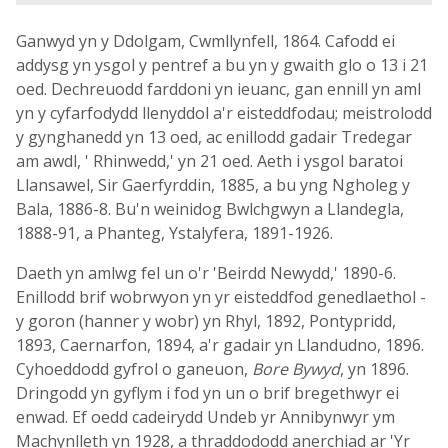
Ganwyd yn y Ddolgam, Cwmllynfell, 1864. Cafodd ei
addysg yn ysgol y pentref a bu yn y gwaith glo o 13 i 21
oed. Dechreuodd farddoni yn ieuanc, gan ennill yn aml
yn y cyfarfodydd llenyddol a'r eisteddfodau; meistrolodd
y gynghanedd yn 13 oed, ac enillodd gadair Tredegar
am awdl, ' Rhinwedd,' yn 21 oed. Aeth i ysgol baratoi
Llansawel, Sir Gaerfyrddin, 1885, a bu yng Ngholeg y
Bala, 1886-8. Bu'n weinidog Bwlchgwyn a Llandegla,
1888-91, a Phanteg, Ystalyfera, 1891-1926.
Daeth yn amlwg fel un o'r 'Beirdd Newydd,' 1890-6.
Enillodd brif wobrwyon yn yr eisteddfod genedlaethol -
y goron (hanner y wobr) yn Rhyl, 1892, Pontypridd,
1893, Caernarfon, 1894, a'r gadair yn Llandudno, 1896.
Cyhoeddodd gyfrol o ganeuon,
Bore Bywyd
, yn 1896.
Dringodd yn gyflym i fod yn un o brif bregethwyr ei
enwad. Ef oedd cadeirydd Undeb yr Annibynwyr ym
Machynlleth yn 1928, a thraddododd anerchiad ar 'Yr