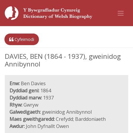
Cyfeirnodi
DAVIES, BEN (1864 - 1937), gweinidog
Annibynnol
Enw:
Ben Davies
Dyddiad geni:
1864
Dyddiad marw:
1937
Rhyw:
Gwryw
Galwedigaeth:
gweinidog Annibynnol
Maes gweithgaredd:
Crefydd; Barddoniaeth
Awdur:
John Dyfnallt Owen