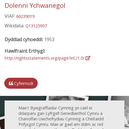
Dolenni Ychwanegol
VIAF:
66239019
Wikidata:
Q13125957
Dyddiad cyhoeddi:
1953
Hawlfraint Erthygl:
http://rightsstatements.org/page/InC/1.0/
Cyfeirnodi
Mae'r Bywgraffiadur Cymreig yn cael ei
ddarparu gan Lyfrgell Genedlaethol Cymru a
Chanolfan Uwchefrydiau Cymreig a Cheltaidd
Prifysgol Cymru. Mae ar gael am ddim ac nid