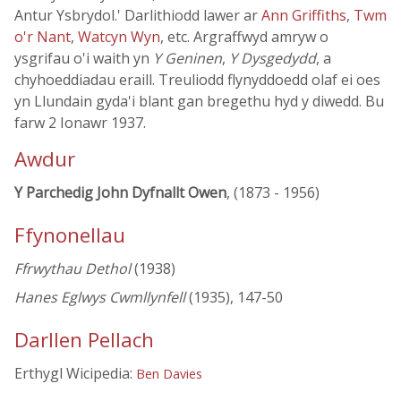
Antur Ysbrydol.' Darlithiodd lawer ar
Ann Griffiths
,
Twm
o'r Nant
,
Watcyn Wyn
, etc. Argraffwyd amryw o
ysgrifau o'i waith yn
Y Geninen
,
Y Dysgedydd
, a
chyhoeddiadau eraill. Treuliodd flynyddoedd olaf ei oes
yn Llundain gyda'i blant gan bregethu hyd y diwedd. Bu
farw 2 Ionawr 1937.
Awdur
Y Parchedig John Dyfnallt Owen
, (1873 - 1956)
Ffynonellau
Ffrwythau Dethol
(1938)
Hanes Eglwys Cwmllynfell
(1935), 147-50
Darllen Pellach
Erthygl Wicipedia:
Ben Davies