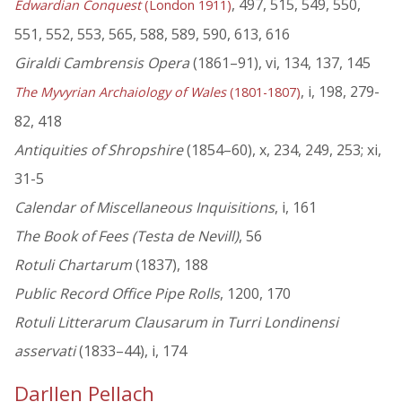
, 497, 515, 549, 550,
Edwardian Conquest
(London 1911)
551, 552, 553, 565, 588, 589, 590, 613, 616
Giraldi Cambrensis Opera
(1861–91), vi, 134, 137, 145
, i, 198, 279-
The Myvyrian Archaiology of Wales
(1801-1807)
82, 418
Antiquities of Shropshire
(1854–60), x, 234, 249, 253; xi,
31-5
Calendar of Miscellaneous Inquisitions
, i, 161
The Book of Fees (Testa de Nevill)
, 56
Rotuli Chartarum
(1837), 188
Public Record Office Pipe Rolls
, 1200, 170
Rotuli Litterarum Clausarum in Turri Londinensi
asservati
(1833–44), i, 174
Darllen Pellach