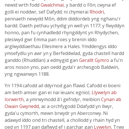
newid wrth fodd
Gwalchmai
, y bardd o Fôn; cwyna ef
golli ei noddwr, sef Dafydd; ni chymerai
Rhodri
,
pennaeth newydd Môn, ddim diddordeb yng nghanu'r
bardd. Daeth pethau ychydig yn well yn 1177; y flwyddyn
honno, pan fu cynhadledd rhyngddynt yn Rhydychen,
plesiwyd gwr Emma pan roes y brenin iddo
arglwyddiaethau Ellesmere a Hales. Ymddengys iddo
ymsefydlu yn awr yn y Berfeddwlad, gyda chastell hardd
ganddo (Rhuddlan) a edmygid gan
Gerallt Gymro
a fu'n
aros noson yno, pan oedd gyda'r archesgob Baldwin,
yng ngwanwyn 1188.
Yn 1194 cafodd ail ddyrnod gan ffawd. Cafodd ei boeni
am beth amser gan ei nai ieuanc egnïol,
Llywelyn ab
Iorwerth
, a ymrwymodd â'i gefndyr, meibion
Cynan ab
Owain Gwynedd
, ac a orchfygodd Ddafydd yn llwyr,
gyda'u cymorth, mewn brwydr yn Aberconwy. Ni
adawyd iddo ond tri chastell, a chollodd y rhain hyd yn
oed yn 1197 pan daflwyd ef i garchar gan
Lywelyn
. Trwy