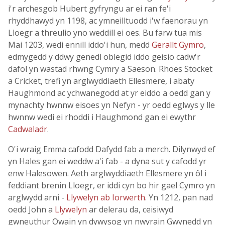
i'r archesgob Hubert gyfryngu ar ei ran fe'i
rhyddhawyd yn 1198, ac ymneilltuodd i'w faenorau yn
Lloegr a threulio yno weddill ei oes. Bu farw tua mis
Mai 1203, wedi ennill iddo'i hun, medd
Gerallt Gymro
,
edmygedd y ddwy genedl oblegid iddo geisio cadw'r
dafol yn wastad rhwng Cymry a Saeson. Rhoes Stocket
a Cricket, trefi yn arglwyddiaeth Ellesmere, i abaty
Haughmond ac ychwanegodd at yr eiddo a oedd gan y
mynachty hwnnw eisoes yn Nefyn - yr oedd eglwys y lle
hwnnw wedi ei rhoddi i Haughmond gan ei ewythr
Cadwaladr
.
O'i wraig Emma cafodd Dafydd fab a merch. Dilynwyd ef
yn Hales gan ei weddw a'i fab - a dyna sut y cafodd yr
enw Halesowen. Aeth arglwyddiaeth Ellesmere yn ôl i
feddiant brenin Lloegr, er iddi cyn bo hir gael Cymro yn
arglwydd arni -
Llywelyn ab Iorwerth
. Yn 1212, pan nad
oedd John a
Llywelyn
ar delerau da, ceisiwyd
gwneuthur Owain yn dywysog yn nwyrain Gwynedd yn