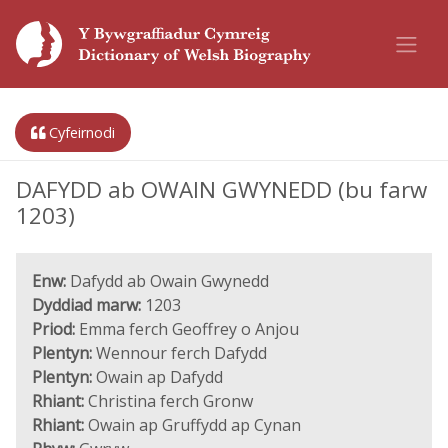
Cyfeirnodi
DAFYDD ab OWAIN GWYNEDD (bu farw
1203)
Enw:
Dafydd ab Owain Gwynedd
Dyddiad marw:
1203
Priod:
Emma ferch Geoffrey o Anjou
Plentyn:
Wennour ferch Dafydd
Plentyn:
Owain ap Dafydd
Rhiant:
Christina ferch Gronw
Rhiant:
Owain ap Gruffydd ap Cynan