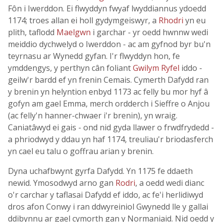
Fôn i Iwerddon. Ei flwyddyn fwyaf lwyddiannus ydoedd
1174; troes allan ei holl gydymgeiswyr, a
Rhodri
yn eu
plith, taflodd
Maelgwn
i garchar - yr oedd hwnnw wedi
meiddio dychwelyd o Iwerddon - ac am gyfnod byr bu'n
teyrnasu ar Wynedd gyfan. I'r flwyddyn hon, fe
ymddengys, y perthyn cân foliant
Gwilym Ryfel
iddo -
geilw'r bardd ef yn frenin Cemais. Cymerth Dafydd ran
y brenin yn helyntion enbyd 1173 ac felly bu mor hyf â
gofyn am gael Emma, merch ordderch i Sieffre o Anjou
(ac felly'n hanner-chwaer i'r brenin), yn wraig.
Caniatâwyd ei gais - ond nid gyda llawer o frwdfrydedd -
a phriodwyd y ddau yn haf 1174, treuliau'r briodasferch
yn cael eu talu o goffrau arian y brenin.
Dyna uchafbwynt gyrfa Dafydd. Yn 1175 fe ddaeth
newid. Ymosodwyd arno gan
Rodri
, a oedd wedi dianc
o'r carchar y taflasai Dafydd ef iddo, ac fe'i herlidiwyd
dros afon Conwy i ran ddwyreiniol Gwynedd lle y gallai
ddibynnu ar gael cymorth gan y Normaniaid. Nid oedd y