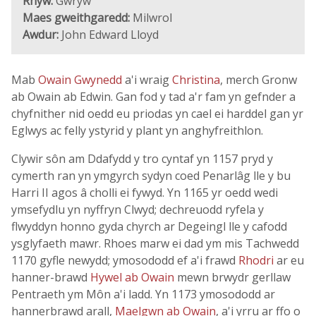
Rhyw:
Gwryw
Maes gweithgaredd:
Milwrol
Awdur:
John Edward Lloyd
Mab
Owain Gwynedd
a'i wraig
Christina
, merch Gronw
ab Owain ab Edwin. Gan fod y tad a'r fam yn gefnder a
chyfnither nid oedd eu priodas yn cael ei harddel gan yr
Eglwys ac felly ystyrid y plant yn anghyfreithlon.
Clywir sôn am Ddafydd y tro cyntaf yn 1157 pryd y
cymerth ran yn ymgyrch sydyn coed Penarlâg lle y bu
Harri II agos â cholli ei fywyd. Yn 1165 yr oedd wedi
ymsefydlu yn nyffryn Clwyd; dechreuodd ryfela y
flwyddyn honno gyda chyrch ar Degeingl lle y cafodd
ysglyfaeth mawr. Rhoes marw ei dad ym mis Tachwedd
1170 gyfle newydd; ymosododd ef a'i frawd
Rhodri
ar eu
hanner-brawd
Hywel ab Owain
mewn brwydr gerllaw
Pentraeth ym Môn a'i ladd. Yn 1173 ymosododd ar
hannerbrawd arall,
Maelgwn ab Owain
, a'i yrru ar ffo o