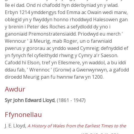
lle ei dad. Ond ni chafodd hyn dderbyniad yn y wlad.
Erbyn 1214 ymddengys fod Emma ac Owain wedi marw,
oblegid yn y flwyddyn honno rhoddwyd Halesowen gan
y brenin i Peter des Roches a sefydlodd dy yno i
ganoniaid Premonstratensiaidd. Priodwyd eu merch '
Wennour ' â Meurig, mab Roger, un o farwniaid
pwerus y gororau ac ynddo waed Cymreig; defnyddid ef
yn fynych fel cyfieithydd rhwng y Cymry a'r Saeson.
Cafodd hi Elson, tref yn Ellesmere, yn waddol, a bu iddi
ddau fab, ' Wrennoc ' (Gronw) a Gwenwynwyn, a gafodd
diroedd Meurig pan fu hwnnw farw yn 1200.
Awdur
Syr John Edward Lloyd
, (1861 - 1947)
Ffynonellau
J. E. Lloyd,
A History of Wales from the Earliest Times to the