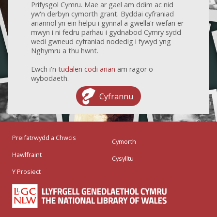
Prifysgol Cymru. Mae ar gael am ddim ac nid
yw'n derbyn cymorth grant. Byddai cyfraniad
ariannol yn ein helpu i gynnal a gwella'r wefan er
mwyn i ni fedru parhau i gydnabod Cymry sydd
wedi gwneud cyfraniad nodedig i fywyd yng
Nghymru a thu hwnt.
Ewch i'n
tudalen codi arian
am ragor o
wybodaeth.
Cyfrannu
Preifatrwydd a Chwcis
Cymorth
Hawlfraint
Cysylltu
Y Prosiect