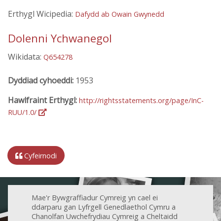
Erthygl Wicipedia:
Dafydd ab Owain Gwynedd
Dolenni Ychwanegol
Wikidata:
Q654278
Dyddiad cyhoeddi:
1953
Hawlfraint Erthygl:
http://rightsstatements.org/page/InC-
RUU/1.0/
Cyfeirnodi
Mae'r Bywgraffiadur Cymreig yn cael ei
ddarparu gan Lyfrgell Genedlaethol Cymru a
Chanolfan Uwchefrydiau Cymreig a Cheltaidd