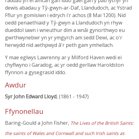
raddau yn ei amcan gan iddo gael gan y pab lythyr yn
dewis abadau y Tŷ-gwyn-ar-Daf, Llandudoch, ac Ystrad
Fflur yn gomisiwn i edrych i'r achos (8 Mai 1200). Nid
oedd penaethiaid y Tŷ-gwyn a Llandudoch yn rhyw
dueddol iawn i wneuthur dim a wnâi gynorthwyo eu
gwrthwynebwr yn yr ymgyrch am sedd Dewi, ac o'r
herwydd nid aethpwyd â'r peth gam ymhellach.
Y mae eglwys Lawrenny ar y Milford Haven wedi ei
chyflwyno i Garadog, ac yr oedd gerllaw Haroldston
ffynnon a gysegrasid iddo.
Awdur
Syr John Edward Lloyd
, (1861 - 1947)
Ffynonellau
Baring-Gould a John Fisher,
The Lives of the British Saints:
the saints of Wales and Cornwall and such Irish saints as