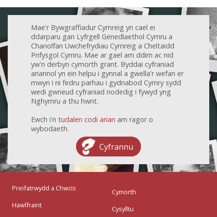
Mae'r Bywgraffiadur Cymreig yn cael ei
ddarparu gan Lyfrgell Genedlaethol Cymru a
Chanolfan Uwchefrydiau Cymreig a Cheltaidd
Prifysgol Cymru. Mae ar gael am ddim ac nid
yw'n derbyn cymorth grant. Byddai cyfraniad
ariannol yn ein helpu i gynnal a gwella'r wefan er
mwyn i ni fedru parhau i gydnabod Cymry sydd
wedi gwneud cyfraniad nodedig i fywyd yng
Nghymru a thu hwnt.
Ewch i'n
tudalen codi arian
am ragor o
wybodaeth.
Cyfrannu
Preifatrwydd a Chwcis
Cymorth
Hawlfraint
Cysylltu