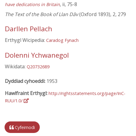
, ii, 75-8
have dedications in Britain
The Text of the Book of Llan Dâv
(Oxford 1893), 2, 279
Darllen Pellach
Erthygl Wicipedia:
Caradog Fynach
Dolenni Ychwanegol
Wikidata:
Q20732689
Dyddiad cyhoeddi:
1953
Hawlfraint Erthygl:
http://rightsstatements.org/page/InC-
RUU/1.0/
Cyfeirnodi