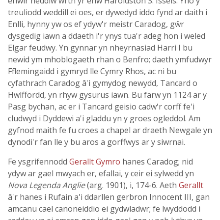
enwir heddiw wrth yr enw Haroldston S. Issels. Yno y
treuliodd weddill ei oes, er dywedyd iddo fynd ar daith i
Enlli, hynny yw os ef ydyw'r meistr Caradog, gŵr
dysgedig iawn a ddaeth i'r ynys tua'r adeg hon i weled
Elgar feudwy. Yn gynnar yn nheyrnasiad Harri I bu
newid ym mhoblogaeth rhan o Benfro; daeth ymfudwyr
Fflemingaidd i gymryd lle Cymry Rhos, ac ni bu
cyfathrach Caradog â'i gymydog newydd, Tancard o
Hwlffordd, yn rhyw gysurus iawn. Bu farw yn 1124 ar y
Pasg bychan, ac er i Tancard geisio cadw'r corff fe'i
cludwyd i Dyddewi a'i gladdu yn y groes ogleddol. Am
gyfnod maith fe fu croes a chapel ar draeth Newgale yn
dynodi'r fan lle y bu aros a gorffwys ar y siwrnai.
Fe ysgrifennodd
Gerallt Gymro
hanes Caradog; nid
ydyw ar gael mwyach er, efallai, y ceir ei sylwedd yn
Nova Legenda Anglie
(arg. 1901), i, 174-6. Aeth
Gerallt
â'r hanes i Rufain a'i ddarllen gerbron Innocent III, gan
amcanu cael canoneiddio ei gydwladwr; fe lwyddodd i