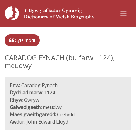
Cyfeirnodi
CARADOG FYNACH (bu farw 1124),
meudwy
Enw:
Caradog Fynach
Dyddiad marw:
1124
Rhyw:
Gwryw
Galwedigaeth:
meudwy
Maes gweithgaredd:
Crefydd
Awdur:
John Edward Lloyd