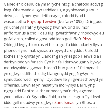
Ganed ef o deulu da ym Mrycheiniog, a chafodd addysg
leyg. Oherwydd ei gyraeddiadau, a gynhwysai ganu'r
delyn, a'i dymer gymdeithasgar, cafodd fynd i
wasanaethu
Rhys ap Tewdwr
(bu farw 1093). Dringodd
yn uchel yn ffafr y tywysog hwnnw, ond bu mor
anffortunus â cholli dau filgi gwerthfawr y rhoddwyd eu
gofal arno, colled a gostiodd iddo golli ffafr
Rhys
.
Oblegid bygythion cas ei feistr gorfu iddo adael y llys a
phenderfynu mabwysiadu'r bywyd crefyddol. Cafodd
loches ar y cyntaf yn Llandaf gan yr esgob Herwald a'i
derbyniodd yn fynach. Cyn hir fe'i denwyd gan y bywyd
meudwyaidd a gwnaeth iddo'i hun gartref fel mynach
yn eglwys ddiffeithiedig Llangenydd yng Ngŵyr. Fe
symudodd wedi hynny i Dyddewi lle y'i gwnaethpwyd yn
offeiriad. Cawn ef yn nesaf ym môr-ynys Barri, yng
ngogledd Penfro, eithr yr oedd yma'n rhy agored i
ymosodiadau'r Sgandinafiaid, a rhoes esgob Tyddewi
iddo gell meudwy yn eglwys
Sant Ismael
yn Rhos, a