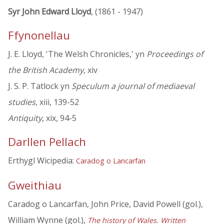
Syr John Edward Lloyd
, (1861 - 1947)
Ffynonellau
J. E. Lloyd, 'The Welsh Chronicles,' yn
Proceedings of
the British Academy
, xiv
J. S. P. Tatlock yn
Speculum a journal of mediaeval
studies
, xiii, 139-52
Antiquity
, xix, 94-5
Darllen Pellach
Erthygl Wicipedia:
Caradog o Lancarfan
Gweithiau
Caradog o Lancarfan, John Price, David Powell (gol.),
William Wynne (gol.),
The history of Wales. Written