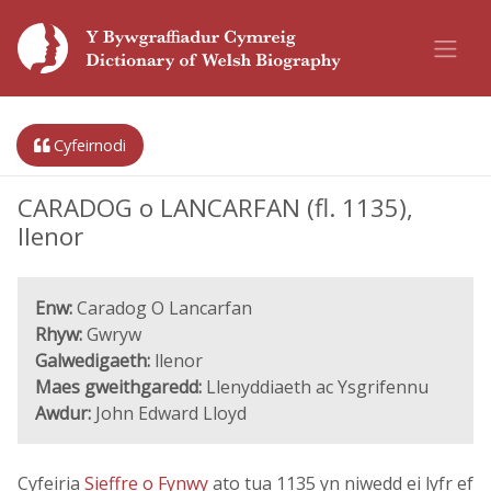
Cyfeirnodi
CARADOG o LANCARFAN (fl. 1135),
llenor
Enw:
Caradog O Lancarfan
Rhyw:
Gwryw
Galwedigaeth:
llenor
Maes gweithgaredd:
Llenyddiaeth ac Ysgrifennu
Awdur:
John Edward Lloyd
Cyfeiria
Sieffre o Fynwy
ato tua 1135 yn niwedd ei lyfr ef