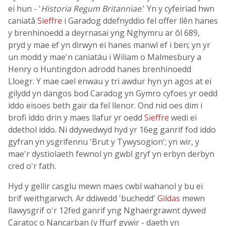
ei hun - '
Historia Regum Britanniae
.' Yn y cyfeiriad hwn
caniatâ
Sieffre
i Garadog ddefnyddio fel offer llên hanes
y brenhinoedd a deyrnasai yng Nghymru ar ôl 689,
pryd y mae ef yn dirwyn ei hanes manwl ef i ben; yn yr
un modd y mae'n caniatáu i Wiliam o Malmesbury a
Henry o Huntingdon adrodd hanes brenhinoedd
Lloegr. Y mae cael enwau y tri awdur hyn yn agos at ei
gilydd yn dangos bod Caradog yn Gymro cyfoes yr oedd
iddo eisoes beth gair da fel llenor. Ond nid oes dim i
brofi iddo drin y maes llafur yr oedd
Sieffre
wedi ei
ddethol iddo. Ni ddywedwyd hyd yr 16eg ganrif fod iddo
gyfran yn ysgrifennu 'Brut y Tywysogion'; yn wir, y
mae'r dystiolaeth fewnol yn gwbl gryf yn erbyn derbyn
cred o'r fath.
Hyd y gellir casglu mewn maes cwbl wahanol y bu ei
brif weithgarwch. Ar ddiwedd 'buchedd'
Gildas
mewn
llawysgrif o'r 12fed ganrif yng Nghaergrawnt dywed
Caratoc o Nancarban (y ffurf gywir - daeth yn