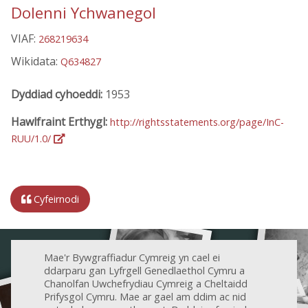
Dolenni Ychwanegol
VIAF:
268219634
Wikidata:
Q634827
Dyddiad cyhoeddi:
1953
Hawlfraint Erthygl:
http://rightsstatements.org/page/InC-
RUU/1.0/
Cyfeirnodi
Mae'r Bywgraffiadur Cymreig yn cael ei
ddarparu gan Lyfrgell Genedlaethol Cymru a
Chanolfan Uwchefrydiau Cymreig a Cheltaidd
Prifysgol Cymru. Mae ar gael am ddim ac nid