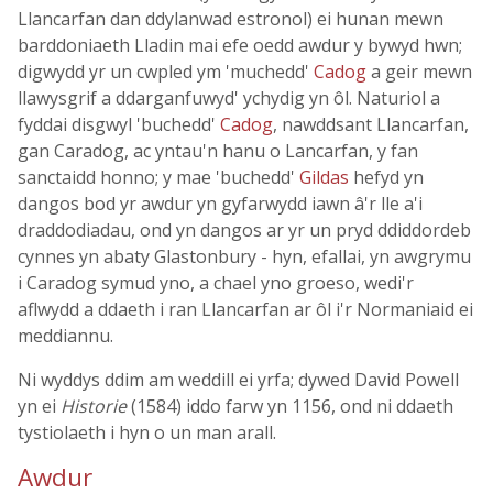
Llancarfan dan ddylanwad estronol) ei hunan mewn
barddoniaeth Lladin mai efe oedd awdur y bywyd hwn;
digwydd yr un cwpled ym 'muchedd'
Cadog
a geir mewn
llawysgrif a ddarganfuwyd' ychydig yn ôl. Naturiol a
fyddai disgwyl 'buchedd'
Cadog
, nawddsant Llancarfan,
gan Caradog, ac yntau'n hanu o Lancarfan, y fan
sanctaidd honno; y mae 'buchedd'
Gildas
hefyd yn
dangos bod yr awdur yn gyfarwydd iawn â'r lle a'i
draddodiadau, ond yn dangos ar yr un pryd ddiddordeb
cynnes yn abaty Glastonbury - hyn, efallai, yn awgrymu
i Caradog symud yno, a chael yno groeso, wedi'r
aflwydd a ddaeth i ran Llancarfan ar ôl i'r Normaniaid ei
meddiannu.
Ni wyddys ddim am weddill ei yrfa; dywed David Powell
yn ei
Historie
(1584) iddo farw yn 1156, ond ni ddaeth
tystiolaeth i hyn o un man arall.
Awdur