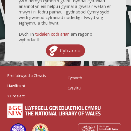
yw'n derbyn cymorth grant. Byddai cyfraniad
ariannol yn ein helpu i gynnal a gwella'r wefan er
mwyn i ni fedru parhau i gydnabod Cymry sydd
wedi gwneud cyfraniad nodedig i fywyd yng
Nghymru a thu hwnt.
Ewch i'n
tudalen codi arian
am ragor o
wybodaeth.
Cyfrannu
Preifatrwydd a Chwcis
Cymorth
Hawlfraint
Cysylltu
Y Prosiect