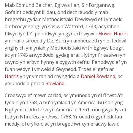
Mab Edmund Belcher, Eglwys Ilan, Sir Forgannwg.
Gofaint oeddynt ill dau, ond dechreuodd y mab
bregethu gyda'r Methodistiaid. Dewiswyd ef i ymweld
â'r brodyr sengl yn sasiwn Watford, 1743, ac ymhen
blwyddyn fe'i penodwyd yn gynorthwywr i
Howel Harris
yn rhai o siroedd y De. Bu cryn amheuaeth yn ei feddwl
ynghylch ymlyniad y Methodistiaid wrth Eglwys Loegr,
ac yn 1745 arwyddodd, gydag eraill, lythyr i'r sasiwn yn
cwyno yn erbyn hynny a bygwth cefnu. Penodwyd ef yn
fuan wedyn i ymweld â Gwynedd. Troes ei gefn ar
Harris
yn yr ymraniad rhyngddo a
Daniel Rowland
, ac
ymunodd a phlaid
Rowland
.
Croeswyd ef mewn cariad, ac ymunodd yn ei ffrwst â'r
fyddin yn 1758, a bu'n ymladd yn America. Bu sôn yng
Nghymru iddo farw yn America c. 1761, ond gwyddys ei
fod yn Nhrefeca yn Awst 1763. Yr oedd o gynheddfau
meddyliol cryfion, ac yn bregethwr cymeradwy iawn.