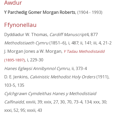
Awdur
Y Parchedig Gomer Morgan Roberts
, (1904 - 1993)
Ffynonellau
Dyddiadur W. Thomas,
Cardiff Manuscript
4, 877
Methodistiaeth Cymru
(1851–6), i, 487; ii, 141; iii, 4, 21-2
J. Morgan Jones a W. Morgan,
Y Tadau Methodistaidd
, i, 229-30
(1895-1897)
Hanes Eglwysi Annibynnol Cymru
, ii, 373-4
D. E. Jenkins,
Calvinistic Methodist Holy Orders
(1911),
103-5, 135
Cylchgrawn Cymdeithas Hanes y Methodistiaid
Calfinaidd
, xxviii, 39; xxix, 27, 30, 70, 73-4, 134; xxx, 30;
xxxi, 52, 95; xxxii, 43