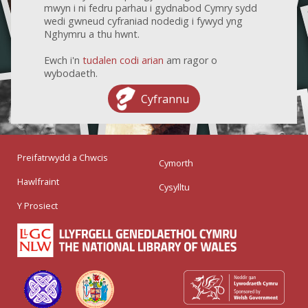
mwyn i ni fedru parhau i gydnabod Cymry sydd
wedi gwneud cyfraniad nodedig i fywyd yng
Nghymru a thu hwnt.
Ewch i'n
tudalen codi arian
am ragor o
wybodaeth.
Cyfrannu
Preifatrwydd a Chwcis
Cymorth
Hawlfraint
Cysylltu
Y Prosiect