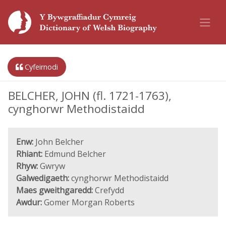
Cyfeirnodi
BELCHER, JOHN (fl. 1721-1763),
cynghorwr Methodistaidd
Enw:
John Belcher
Rhiant:
Edmund Belcher
Rhyw:
Gwryw
Galwedigaeth:
cynghorwr Methodistaidd
Maes gweithgaredd:
Crefydd
Awdur:
Gomer Morgan Roberts