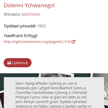
Dolenni Ychwanegol
Wikidata:
Q20733354
Dyddiad cyhoeddi:
1953
Hawlfraint Erthygl:
http://rightsstatements.org/page/InC/1.0/
Cyfeirnodi
Mae'r Bywgraffiadur Cymreig yn cael ei
ddarparu gan Lyfrgell Genedlaethol Cymru a
Chanolfan Uwchefrydiau Cymreig a Cheltaidd
Prifysgol Cymru. Mae ar gael am ddim ac nid
yw'n derbyn cymorth grant. Byddai cyfraniad
ariannol yn ein helpu i gynnal a gwella'r wefan er