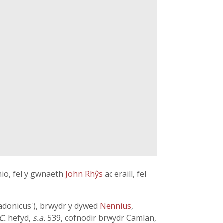
nio, fel y gwnaeth
John Rhŷs
ac eraill, fel
Badonicus'), brwydr y dywed
Nennius
,
C.
hefyd,
s.a.
539, cofnodir brwydr Camlan,