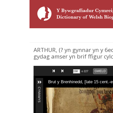
ARTHUR, (? yn gynnar yn y 6ed
gydag amser yn brif ffigur cy
GWELD
o 227
Brut y Brenhinedd, [late 15 cent.-e
CYNNWYS