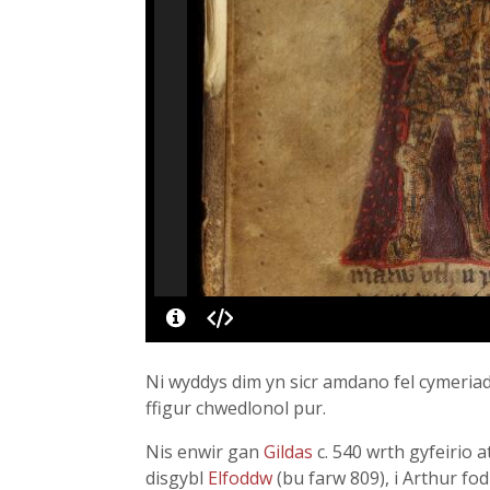
Ni wyddys dim yn sicr amdano fel cymeriad 
ffigur chwedlonol pur.
Nis enwir gan
Gildas
c. 540 wrth gyfeirio
disgybl
Elfoddw
(bu farw 809), i Arthur fo