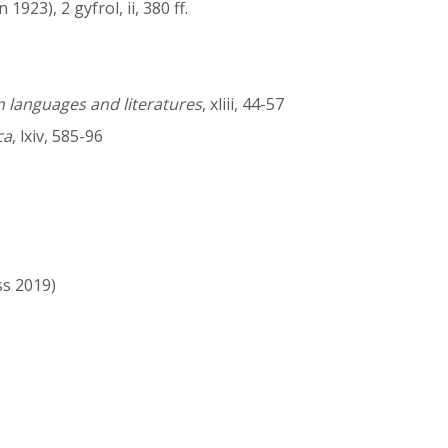
1923), 2 gyfrol, ii, 380 ff.
 languages and literatures
, xliii, 44-57
ca
, lxiv, 585-96
ss 2019)