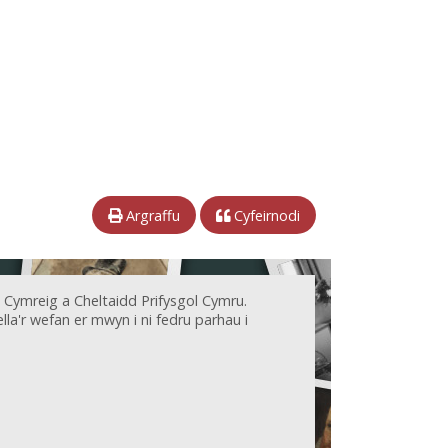
Argraffu
Cyfeirnodi
 Cymreig a Cheltaidd Prifysgol Cymru.
la'r wefan er mwyn i ni fedru parhau i