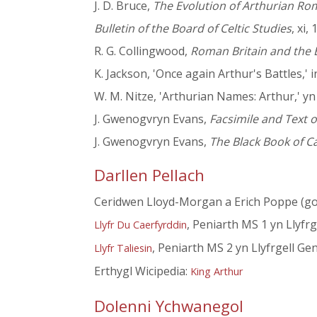
J. D. Bruce,
The Evolution of Arthurian Ro
Bulletin of the Board of Celtic Studies
, xi,
R. G. Collingwood,
Roman Britain and the 
K. Jackson, 'Once again Arthur's Battles,' 
W. M. Nitze, 'Arthurian Names: Arthur,' y
J. Gwenogvryn Evans,
Facsimile and Text o
J. Gwenogvryn Evans,
The Black Book of 
Darllen Pellach
Ceridwen Lloyd-Morgan a Erich Poppe (go
, Peniarth MS 1 yn Llyfr
Llyfr Du Caerfyrddin
, Peniarth MS 2 yn Llyfrgell G
Llyfr Taliesin
Erthygl Wicipedia:
King Arthur
Dolenni Ychwanegol