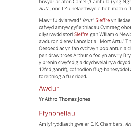
brwydr ar afon Camel ('Cambula') yng Ngher
Britt.
, ond fe'u helaethwyd o bob math o ff
Mawr fu dylanwad '
Brut
'
Sieffre
yn lleda
cafwyd amryw gyfieithiadau Cymraeg ohono 
dilysrwydd stori
Sieffre
gan Wiliam o New
awduron dienw Lancelot a ' Mort Artu,' Tho
Oesoedd ac yn fan cychwyn pob antur; a ch
pen draw troes Arthur o fod yn arwr y Bry
y brenin clwyfedig a ddychwelai ryw ddydd
12fed ganrif), cofnodion ffug-hanesyddol 
toreithiog a fu erioed.
Awdur
Yr Athro Thomas Jones
Ffynonellau
Am lyfryddiaeth gweler E. K. Chambers,
Ar