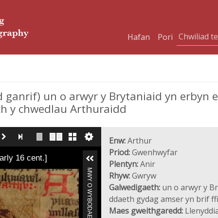
Hafan
Pori
 ganrif) un o arwyr y Brytaniaid yn erbyn 
lch y chwedlau Arthuraidd
Enw:
Arthur
Priod:
Gwenhwyfar
arly 16 cent.]
Plentyn:
Anir
MWY O WYBODAETH
Rhyw:
Gwryw
Galwedigaeth:
un o arwyr y Br
ddaeth gydag amser yn brif ff
Maes gweithgaredd:
Llenyddia