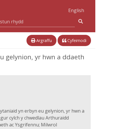
English
Argraffu
Cyfeirnodi
eu gelynion, yr hwn a ddaeth
ytaniaid yn erbyn eu gelynion, yr hwn a
igur cylch y chwedlau Arthuraidd
eth ac Ysgrifennu; Milwrol