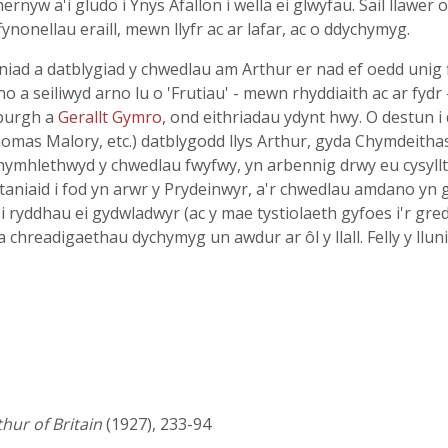
nyw a'i gludo i Ynys Afallon i wella ei glwyfau. Sail llawer 
ynonellau eraill, mewn llyfr ac ar lafar, ac o ddychymyg.
eniad a datblygiad y chwedlau am Arthur er nad ef oedd unig
a seiliwyd arno lu o 'Frutiau' - mewn rhyddiaith ac ar fydr 
burgh a
Gerallt Gymro
, ond eithriadau ydynt hwy. O destun 
mas Malory, etc.) datblygodd llys Arthur, gyda Chymdeithas 
ymhlethwyd y chwedlau fwyfwy, yn arbennig drwy eu cysylltu
taniaid i fod yn arwr y Prydeinwyr, a'r chwedlau amdano yn 
 i ryddhau ei gydwladwyr (ac y mae tystiolaeth gyfoes i'r g
a chreadigaethau dychymyg un awdur ar ôl y llall. Felly y ll
thur of Britain
(1927), 233-94