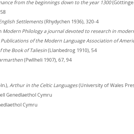
mance from the beginnings down to the year 1300
(Göttingen 
 158
English Settlements
(Rhydychen 1936), 320-4
in
Modern Philology a journal devoted to research in modern
n
Publications of the Modern Language Association of Ameri
f the Book of Taliesin
(Llanbedrog 1910), 54
Carmarthen
(Pwllheli 1907), 67, 94
ln.),
Arthur in the Celtic Languages
(University of Wales Pre
gell Genedlaethol Cymru
enedlaethol Cymru