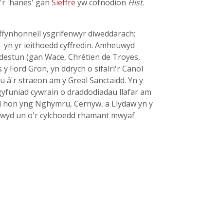
o'r 'hanes' gan
Sieffre
yw cofnodion
Hist.
 ffynhonnell ysgrifenwyr diweddarach;
- yn yr ieithoedd cyffredin. Amheuwyd
i destun (gan Wace, Chrétien de Troyes,
y Ford Gron, yn ddrych o sifalri'r Canol
 â'r straeon am y Greal Sanctaidd. Yn y
gyfuniad cywrain o draddodiadau llafar am
red hon yng Nghymru, Cernyw, a Llydaw yn y
uniwyd un o'r cylchoedd rhamant mwyaf