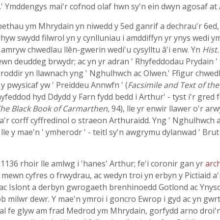
.' Ymddengys mai'r cofnod olaf hwn sy'n ein dwyn agosaf at
r pethau ym Mhrydain yn niwedd y 5ed ganrif a dechrau'r 6ed,
rhyw swydd filwrol yn y cynlluniau i amddiffyn yr ynys wedi 
c amryw chwedlau llên-gwerin wedi'u cysylltu â'i enw. Yn
Hist.
 deuddeg brwydr; ac yn yr adran ' Rhyfeddodau Prydain ' sonni
adroddir yn llawnach yng ' Nghulhwch ac Olwen.' Ffigur chwe
y pwysicaf yw ' Preiddeu Annwfn ' (
Facsimile and Text of the
rhyfeddod hyd Ddydd y Farn fydd bedd i Arthur' - tyst i'r gre
he Black Book of Carmarthen
, 94), lle yr enwir llawer o'r a
'r corff cyffredinol o straeon Arthuraidd. Yng ' Nghulhwch ac
le y mae'n ' ymherodr ' - teitl sy'n awgrymu dylanwad ' Brut
. 1136 rhoir lle amlwg i 'hanes' Arthur; fe'i coronir gan yr
arc
ewn cyfres o frwydrau, ac wedyn troi yn erbyn y Pictiaid a'r
ac Islont a derbyn gwrogaeth brenhinoedd Gotlond ac Ynys
ob milwr dewr. Y mae'n ymroi i goncro Ewrop i gyd ac yn gwrt
dal fe glyw am frad Medrod ym Mhrydain, gorfydd arno droi'n 