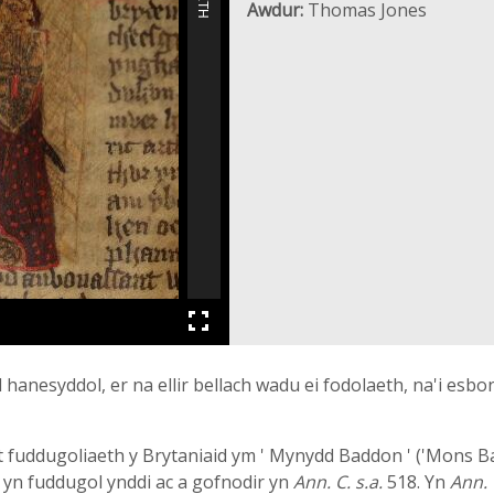
Awdur:
Thomas Jones
hanesyddol, er na ellir bellach wadu ei fodolaeth, na'i esbo
 at fuddugoliaeth y Brytaniaid ym ' Mynydd Baddon ' ('Mons 
d yn fuddugol ynddi ac a gofnodir yn
Ann. C.
s.a.
518. Yn
Ann. 