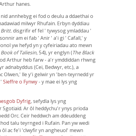
 Arthur hanes.
 nid annhebyg ei fod o deulu a ddaethai o
ymadawiad milwyr Rhufain. Erbyn dyddiau
 Britt.
disgrifir ef fel ' tywysog ymladdau '
r am ei fab ' Anir ' a'i gi ' Cafall,' y
dlonol yw hefyd yn y cyfeiriadau ato mewn
 Book of Taliesin
, 54), yr englyn (
The Black
d fod Arthur heb farw - a'r ymddiddan rhwng
rwyr adnabyddus (Cei, Bedwyr, etc.), a
 Olwen,' lle y'i gelwir yn 'ben-teyrnedd yr
 '
Sieffre o Fynwy
- y mae ei lys yng
hesgob Dyfrig
, sefydla lys yng
 Sgotiaid. Ar ôl heddychu'r ynys prioda
oedd Orc. Ceir heddwch am ddeuddeng
hod talu teyrnged i Rufain. Pan yw wedi
ôl ac fe'i 'clwyfir yn angheuol' mewn