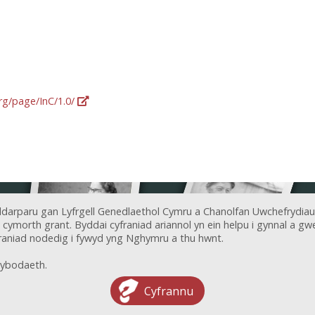
org/page/InC/1.0/
ddarparu gan Lyfrgell Genedlaethol Cymru a Chanolfan Uwchefrydiau
ymorth grant. Byddai cyfraniad ariannol yn ein helpu i gynnal a gwel
aniad nodedig i fywyd yng Nghymru a thu hwnt.
ybodaeth.
Cyfrannu