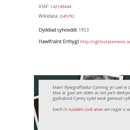
VIAF:
142149444
Wikidata:
Q45792
Dyddiad cyhoeddi:
1953
Hawlfraint Erthygl:
http://rightsstatements.
Mae'r Bywgraffiadur Cymreig yn cael ei 
Mae ar gael am ddim ac nid yw'n derbyn c
gydnabod Cymry sydd wedi gwneud cyfr
Ewch i'n
tudalen codi arian
am ragor o w