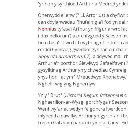
'yr hon y syrthiodd Arthur a Medrod ynddi
Oherwydd ei enw (? Ll. Artorius) a chyflw
dan ddylanwadau Rhufeinig a'i fod yn dal 
Nennius
tyfasai Arthur yn ffigur arwrol a
('dux bellorum') a orchfygodd y Saeson mewn
bu'n hela'r Twrch Trwyth ag ef - stori a 
cerddi Cymraeg gweddol gynnar; o'r rhain 
Book of Carmarthen
, 67), a ddywed mai '
Arthur a'r porthor Glewlwyd Gafaelfawr (
T
gysylltir ag Arthur yn y chwedlau Cymreig a
ynys hon,' ac ym ' Mreuddwyd Rhonabwy,' l
Nghelli-wig yng Nghernyw.
Yn y ' Brut ' (
Historia Regum Britanniae
) c
Nghaerllion-ar-Wysg, gorchfyga'r Saeson m
Wenhwyfar ac wedyn fe goncra Iwerddon 
mlynedd a daw llys Arthur yn gyrchfan i b
trechu Gâl ac yn paratoi i ymosod ar yr Ei